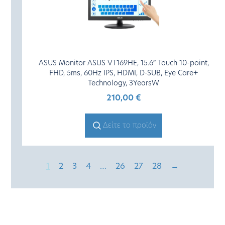
ASUS Monitor ASUS VT169HE, 15.6″ Touch 10-point,
FHD, 5ms, 60Hz IPS, HDMI, D-SUB, Eye Care+
Technology, 3YearsW
210,00
€
Δείτε το προϊόν
1
2
3
4
…
26
27
28
→