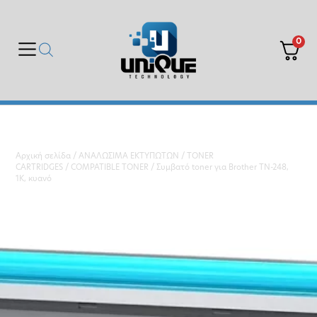
0
Αρχική σελίδα
/
ΑΝΑΛΩΣΙΜΑ ΕΚΤΥΠΩΤΩΝ
/
TONER
CARTRIDGES
/
COMPATIBLE TONER
/ Συμβατό toner για Brother TN-248,
1K, κυανό