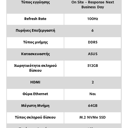
Τύπος εγγύησης
On Site – Response Next
Business Day
Refresh Rate
100Hz
Πυρήνες Επεξεργαστή
6
Τύπος μνήμης
DDR5
Κατασκευαστής
ASUS
Χωρητικότητα σκληρού
512GB
δίσκου
HDMI
2
Θύρα Ethernet
Ναι
Μέγιστη Μνήμη
64GB
Τύπος σκληρού δίσκου
M.2 NVMe SSD