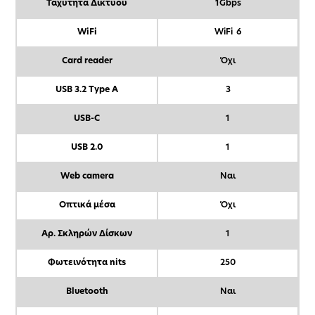
Ταχύτητα Δικτύου
1Gbps
WiFi
WiFi 6
Card reader
Όχι
USB 3.2 Type A
3
USB-C
1
USB 2.0
1
Web camera
Ναι
Οπτικά μέσα
Όχι
Αρ. Σκληρών Δίσκων
1
Φωτεινότητα nits
250
Bluetooth
Ναι