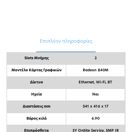
Επιπλέον πληροφορίες
Slots Μνήμης
2
Μοντέλο Κάρτας Γραφικών
Radeon 840M
Δίκτυο
Ethernet, Wi-Fi, BT
Ηχεία
Ναι
Διαστάσεις mm
541 x 416 x 17
Βάρος κιλά
6.90
Επιπρόσθετα
3Y OnSite Service, 5MP IR