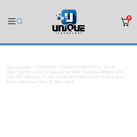
0
Αρχική σελίδα
/
ΥΠΟΛΟΓΙΣΤΕΣ
/
ΣΤΑΘΕΡΟΙ ΥΠΟΛΟΓΙΣΤΕΣ
/
ALL IN
ONE
/ ASUS All In One PC ExpertCenter P600 PM640KA-GRR3454CB1X
23,8″ FHD / RAI7-345 / 16 GB / 512 GB SSD NVMe PCe 4.0 / AMD Radeon
840M / Windows 11 Pro / 3Y NBD / Black