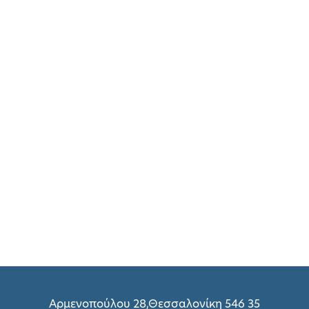
Αρμενοπούλου 28,Θεσσαλονίκη 546 35