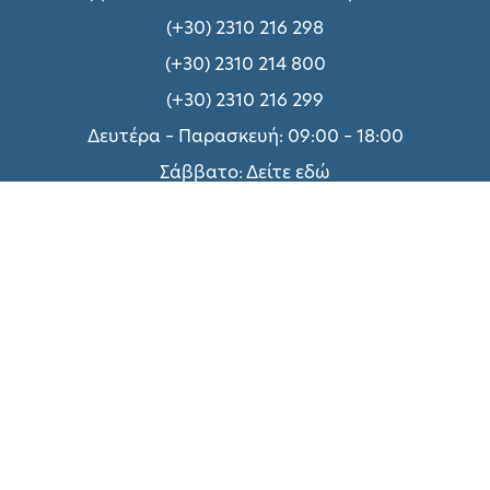
(+30) 2310 216 298
(+30) 2310 214 800
(+30) 2310 216 299
Δευτέρα – Παρασκευή: 09:00 – 18:00
Σάββατο:
Δείτε εδώ
Σχετικά με UNIQUE
Τεχνικές Υπηρεσίες
Πολιτική Απορρήτου
Όροι χρήσης
Τρόποι Πληρωμής
Επικοινωνήστε μαζί μας
Συνεργασία με ΑΠΘ