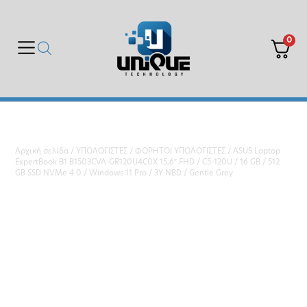
0
Αρχική σελίδα
/
ΥΠΟΛΟΓΙΣΤΕΣ
/
ΦΟΡΗΤΟΙ ΥΠΟΛΟΓΙΣΤΕΣ
/ ASUS Laptop
ExpertBook B1 B1503CVA-GR120U4C0X 15,6″ FHD / C5-120U / 16 GB / 512
GB SSD NVMe 4.0 / Windows 11 Pro / 3Y NBD / Gentle Grey