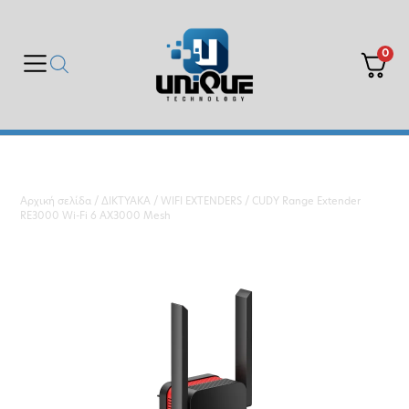
0
Αρχική σελίδα
/
ΔΙΚΤΥΑΚΑ
/
WIFI EXTENDERS
/ CUDY Range Extender
RE3000 Wi-Fi 6 AX3000 Mesh