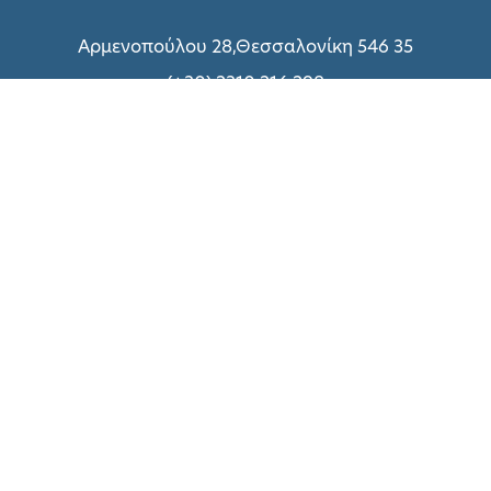
Αρμενοπούλου 28,Θεσσαλονίκη 546 35
(+30) 2310 216 298
(+30) 2310 214 800
(+30) 2310 216 299
Δευτέρα – Παρασκευή: 09:00 – 18:00
Σάββατο:
Δείτε εδώ
Σχετικά με UNIQUE
Τεχνικές Υπηρεσίες
Πολιτική Απορρήτου
Όροι χρήσης
Τρόποι Πληρωμής
Επικοινωνήστε μαζί μας