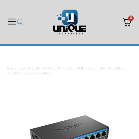
0
Αρχική σελίδα
/
ΔΙΚΤΥΑΚΑ
/
SWITCHES
/ D-LINK Switch DMS-108 8-Port
2.5G Multi-Gigabit Desktop