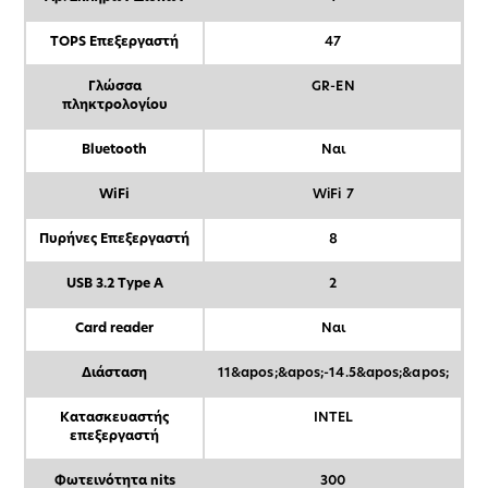
TOPS Επεξεργαστή
47
Γλώσσα
GR-EN
πληκτρολογίου
Bluetooth
Ναι
WiFi
WiFi 7
Πυρήνες Επεξεργαστή
8
USB 3.2 Type A
2
Card reader
Ναι
Διάσταση
11&apos;&apos;-14.5&apos;&apos;
Κατασκευαστής
INTEL
επεξεργαστή
Φωτεινότητα nits
300