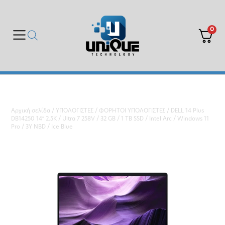
0
Αρχική σελίδα
/
ΥΠΟΛΟΓΙΣΤΕΣ
/
ΦΟΡΗΤΟΙ ΥΠΟΛΟΓΙΣΤΕΣ
/ DELL 14 Plus
DB14250 14″ 2.5K / Ultra 7 258V / 32 GB / 1 TB SSD / Intel Arc / Windows 11
Pro / 3Y NBD / Ice Blue