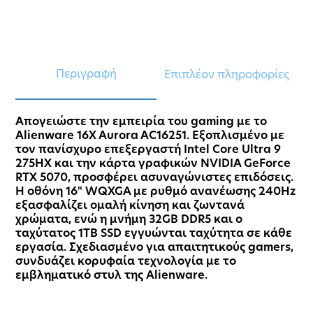
Περιγραφή
Επιπλέον πληροφορίες
Απογειώστε την εμπειρία του gaming με το
Alienware 16X Aurora AC16251. Εξοπλισμένο με
τον πανίσχυρο επεξεργαστή Intel Core Ultra 9
275HX και την κάρτα γραφικών NVIDIA GeForce
RTX 5070, προσφέρει ασυναγώνιστες επιδόσεις.
Η οθόνη 16" WQXGA με ρυθμό ανανέωσης 240Hz
εξασφαλίζει ομαλή κίνηση και ζωντανά
χρώματα, ενώ η μνήμη 32GB DDR5 και ο
ταχύτατος 1TB SSD εγγυώνται ταχύτητα σε κάθε
εργασία. Σχεδιασμένο για απαιτητικούς gamers,
συνδυάζει κορυφαία τεχνολογία με το
εμβληματικό στυλ της Alienware.