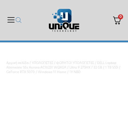
0
Αρχική σελίδα
/
ΥΠΟΛΟΓΙΣΤΕΣ
/
ΦΟΡΗΤΟΙ ΥΠΟΛΟΓΙΣΤΕΣ
/ DELL Laptop
Alienware 16x Aurora AC16251 WQXGA / Ultra 9 275HX / 32 GB / 1 TB SSD /
GeForce RTX 5070 / Windows 11 Home / 1Y NBD