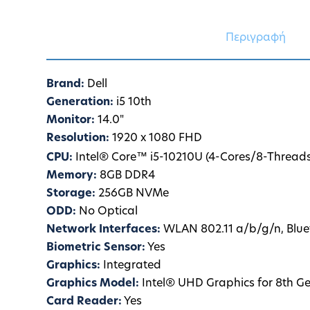
Περιγραφή
Brand:
Dell
Generation:
i5 10th
Monitor:
14.0"
Resolution:
1920 x 1080 FHD
CPU:
Intel® Core™ i5-10210U (4-Cores/8-Thread
Memory:
8GB DDR4
Storage:
256GB NVMe
ODD:
No Optical
Network Interfaces:
WLAN 802.11 a/b/g/n, Blue
Biometric Sensor:
Yes
Graphics:
Integrated
Graphics Model:
Intel® UHD Graphics for 8th Ge
Card Reader:
Yes