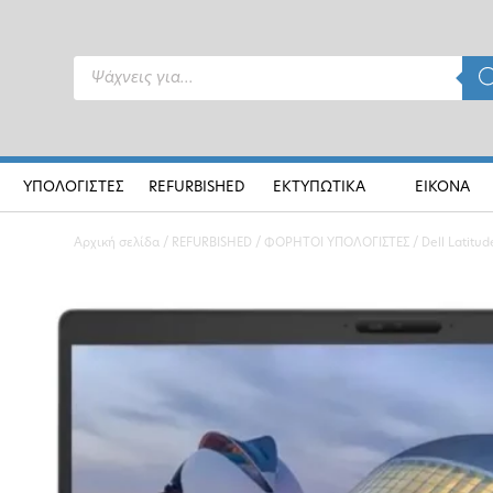
Products
search
ΥΠΟΛΟΓΙΣΤΕΣ
REFURBISHED
ΕΚΤΥΠΩΤΙΚΑ
ΕΙΚΟΝΑ
Αρχική σελίδα
/
REFURBISHED
/
ΦΟΡΗΤΟΙ ΥΠΟΛΟΓΙΣΤΕΣ
/ Dell Latit