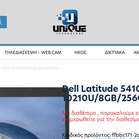
ΤΗΛΕΔΙΑΣΚΕΨΗ – WEB CAM
ΗΧΟΣ
ΔΙΚΤΥΑΚΑ
Α
ude 5410 i5-10210U/8GB/256GB NVMe
Dell Latitude 5410
10210U/8GB/25
Μή διαθέσιμο , παρακαλούμε ε
ενημερωθείτε για την διαθεσίμ
Κωδικός προϊόντος:
ffbbc171-