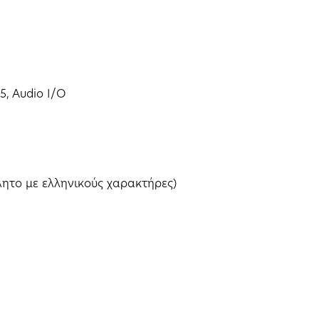
45, Audio I/O
ητο με ελληνικούς χαρακτήρες)