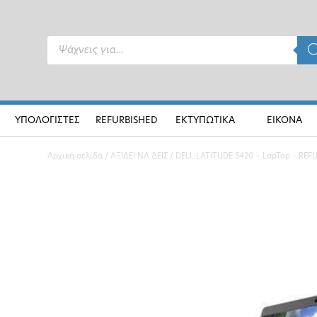
Products
search
ΥΠΟΛΟΓΙΣΤΕΣ
REFURBISHED
ΕΚΤΥΠΩΤΙΚΑ
ΕΙΚΟΝΑ
Αρχική σελίδα
/
ΑΞΙΔΕΙ ΝΑ ΔΕΙΣ
/ DELL LATITUDE 5420 – LapTop – REF