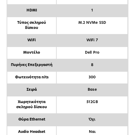
HDMI
1
Τύπος σκληρού
M.2 NVMe SSD
δίσκου
WiFi
WiFi 7
Μοντέλο
Dell Pro
Πυρήνες Επεξεργαστή
8
Φωτεινότητα nits
300
Σειρά
Base
Χωρητικότητα
512GB
σκληρού δίσκου
Θύρα Ethernet
Όχι
Audio Headset
Ναι