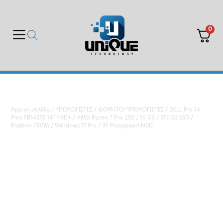
0
Αρχική σελίδα
/
ΥΠΟΛΟΓΙΣΤΕΣ
/
ΦΟΡΗΤΟΙ ΥΠΟΛΟΓΙΣΤΕΣ
/ DELL Pro 14
Plus PB14255 14″ FHD+ / AMD Ryzen 7 Pro 250 / 16 GB / 512 GB SSD /
Radeon 780M / Windows 11 Pro / 3Y Prosupport NBD