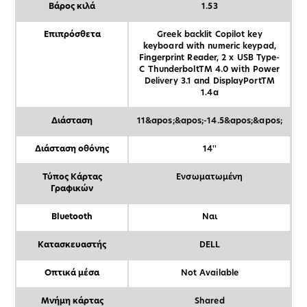
Βάρος κιλά
1.53
Επιπρόσθετα
Greek backlit Copilot key
keyboard with numeric keypad,
Fingerprint Reader, 2 x USB Type-
C ThunderboltTM 4.0 with Power
Delivery 3.1 and DisplayPortTM
1.4a
Διάσταση
11&apos;&apos;-14.5&apos;&apos;
Διάσταση οθόνης
14''
Τύπος Κάρτας
Ενσωματωμένη
Γραφικών
Bluetooth
Ναι
Κατασκευαστής
DELL
Οπτικά μέσα
Not Available
Μνήμη κάρτας
Shared