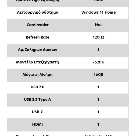
Εγκατεστημένη Μνήμη
16GB
Λειτουργικό σύστημα
Windows 11 Home
Card reader
Ναι
Refresh Rate
120Hz
Αρ. Σκληρών Δίσκων
1
Μοντέλο Επεξεργαστή
7520U
Μέγιστη Μνήμη
16GB
USB 2.0
1
USB 3.2 Type A
1
USB-C
1
HDMI
1