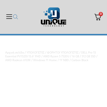
0
Αρχική σελίδα
/
ΥΠΟΛΟΓΙΣΤΕΣ
/
ΦΟΡΗΤΟΙ ΥΠΟΛΟΓΙΣΤΕΣ
/ DELL Pro 15
Essential PV15255 15.6″ FHD / AMD Ryzen 5 7520U / 16 GB / 512 GB SSD /
AMD Radeon 610M / Windows 11 Home / 1Y NBD / Carbon Black