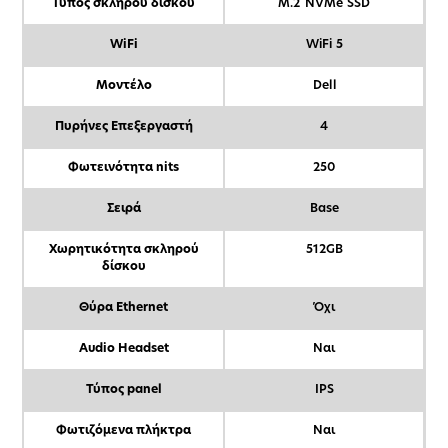
Τύπος σκληρού δίσκου
M.2 NVMe SSD
WiFi
WiFi 5
Μοντέλο
Dell
Πυρήνες Επεξεργαστή
4
Φωτεινότητα nits
250
Σειρά
Base
Χωρητικότητα σκληρού
512GB
δίσκου
Θύρα Ethernet
Όχι
Audio Headset
Ναι
Τύπος panel
IPS
Φωτιζόμενα πλήκτρα
Ναι