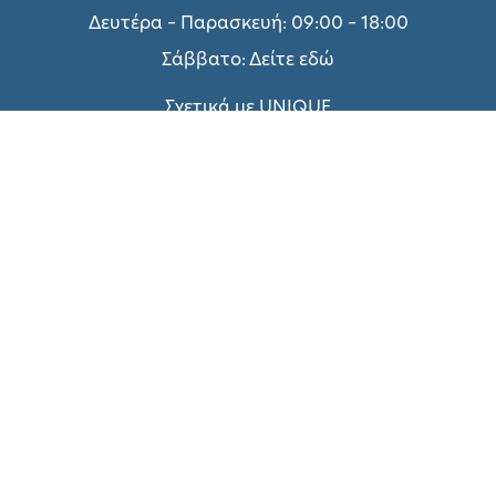
Δευτέρα – Παρασκευή: 09:00 – 18:00
Σάββατο:
Δείτε εδώ
Σχετικά με UNIQUE
Τεχνικές Υπηρεσίες
Πολιτική Απορρήτου
Όροι χρήσης
Τρόποι Πληρωμής
Επικοινωνήστε μαζί μας
Συνεργασία με ΑΠΘ