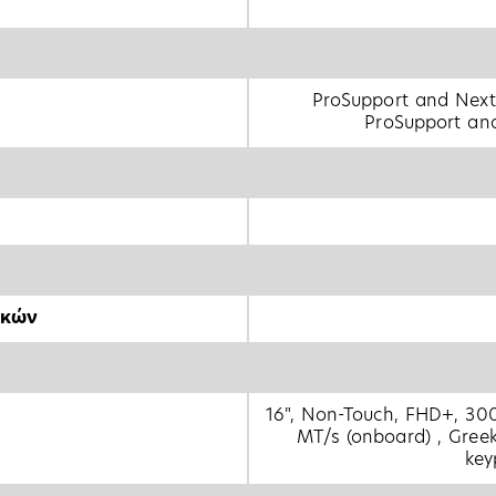
ProSupport and Next
ProSupport and
ικών
16", Non-Touch, FHD+, 30
MT/s (onboard) , Greek
key