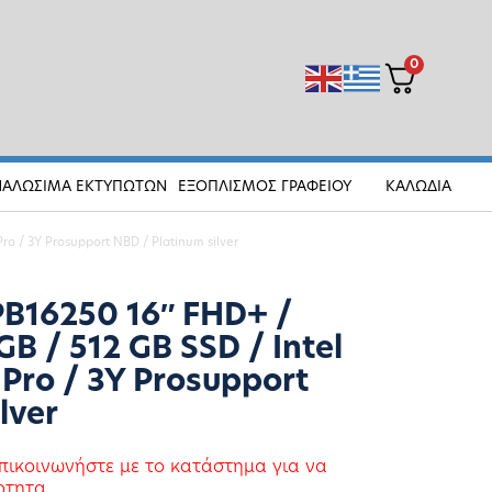
0
ΝΑΛΩΣΙΜΑ ΕΚΤΥΠΩΤΩΝ
ΕΞΟΠΛΙΣΜΟΣ ΓΡΑΦΕΙΟΥ
ΚΑΛΩΔΙΑ
Pro / 3Y Prosupport NBD / Platinum silver
 PB16250 16″ FHD+ /
GB / 512 GB SSD / Intel
 Pro / 3Y Prosupport
lver
πικοινωνήστε με το κατάστημα για να
οτητα.