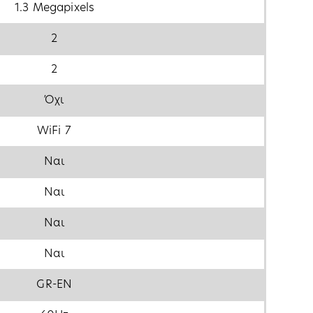
1.3 Megapixels
2
2
Όχι
WiFi 7
Ναι
Ναι
Ναι
Ναι
GR-EN