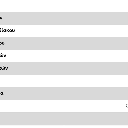
ν
δίσκου
ου
κών
κών
μα