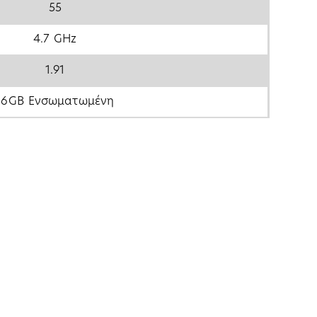
55
4.7 GHz
1.91
16GB Ενσωματωμένη