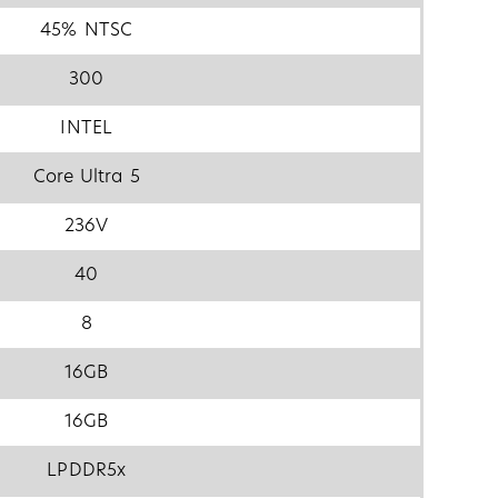
45% NTSC
300
INTEL
Core Ultra 5
236V
40
8
16GB
16GB
LPDDR5x