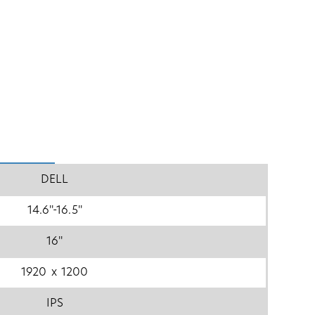
DELL
14.6''-16.5''
16''
1920 x 1200
IPS