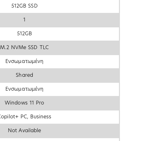
512GB SSD
1
512GB
M.2 NVMe SSD TLC
Ενσωματωμένη
Shared
Ενσωματωμένη
Windows 11 Pro
Copilot+ PC, Business
Not Available