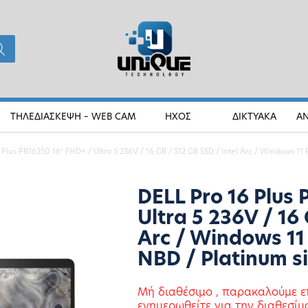
ΤΗΛΕΔΙΑΣΚΕΨΗ – WEB CAM
ΗΧΟΣ
ΔΙΚΤΥΑΚΑ
Α
 Plus PB16250 16″ FHD+ / Ultra 5 236V / 16 GB / 512 GB SSD / Intel Arc / Windows 11 
DELL Pro 16 Plus
Ultra 5 236V / 16 
Arc / Windows 11
NBD / Platinum si
Μή διαθέσιμο , παρακαλούμε ε
ενημερωθείτε για την διαθεσίμ