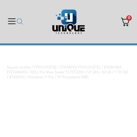
0
Αρχική σελίδα
/
ΥΠΟΛΟΓΙΣΤΕΣ
/
ΣΤΑΘΕΡΟΙ ΥΠΟΛΟΓΙΣΤΕΣ
/
ΕΠΩΝΥΜΑ
ΣΥΣΤΗΜΑΤΑ
/ DELL Pro Max Tower T2 FCT2250 / U7 265 / 32 GB / 1 TB SSD
/ RTX2000 / Windows 11 Pro / 5Y Prosupport NBD