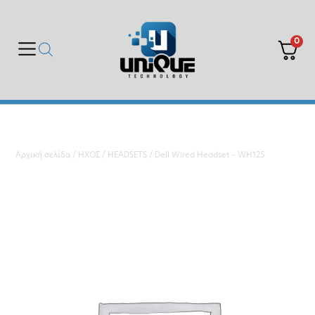
0
Αρχική σελίδα
/
ΗΧΟΣ
/
HEADSETS
/ Dell Wired Headset – WH125