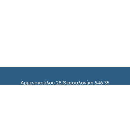
Αρμενοπούλου 28,Θεσσαλονίκη 546 35
(+30) 2310 216 298
(+30) 2310 214 800
(+30) 2310 216 299
Δευτέρα – Παρασκευή: 09:00 – 18:00