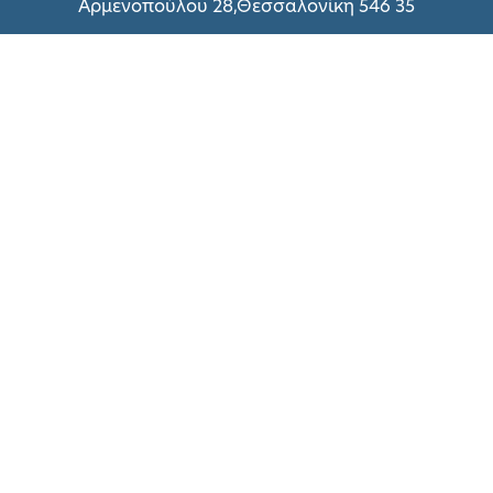
Αρμενοπούλου 28,Θεσσαλονίκη 546 35
(+30) 2310 216 298
(+30) 2310 214 800
(+30) 2310 216 299
Δευτέρα – Παρασκευή: 09:00 – 18:00
Σάββατο:
Δείτε εδώ
Σχετικά με UNIQUE
Τεχνικές Υπηρεσίες
Πολιτική Απορρήτου
Όροι χρήσης
Τρόποι Πληρωμής
Επικοινωνήστε μαζί μας
Συνεργασία με ΑΠΘ