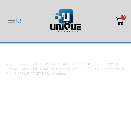
0
Αρχική σελίδα
/
ΥΠΟΛΟΓΙΣΤΕΣ
/
ΦΟΡΗΤΟΙ ΥΠΟΛΟΓΙΣΤΕΣ
/ DELL XPS 14
DA14260 14.0″ 2.8K TOUCH / Ultra X7 358H / 32 GB / 1 TB SSD / Windows 11
Pro / 2Y PROSUPPORT NBD / Graphite