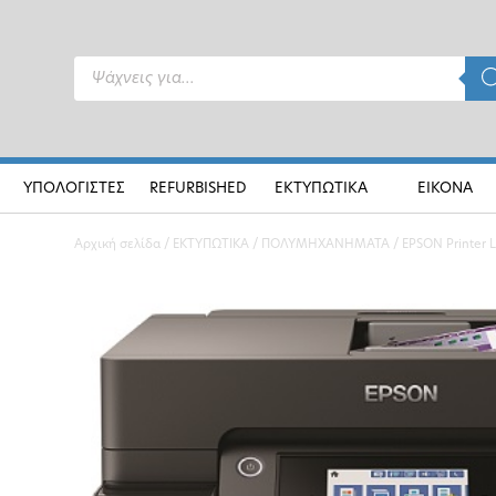
Products
search
ΥΠΟΛΟΓΙΣΤΕΣ
REFURBISHED
ΕΚΤΥΠΩΤΙΚΑ
ΕΙΚΟΝΑ
Αρχική σελίδα
/
ΕΚΤΥΠΩΤΙΚΑ
/
ΠΟΛΥΜΗΧΑΝΗΜΑΤΑ
/ EPSON Printer L