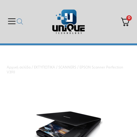
0
Αρχική σελίδα
/
ΕΚΤΥΠΩΤΙΚΑ
/
SCANNERS
/ EPSON Scanner Perfection
V39II