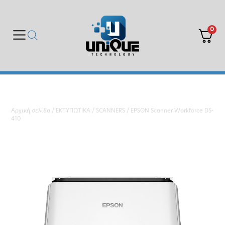
0
Αρχική σελίδα
/
ΕΚΤΥΠΩΤΙΚΑ
/
SCANNERS
/ EPSON Scanner Workforce DS-
410