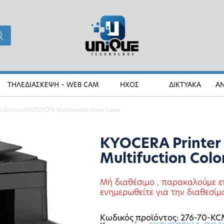
ΤΗΛΕΔΙΑΣΚΕΨΗ – WEB CAM
ΗΧΟΣ
ΔΙΚΤΥΑΚΑ
Α
r Ecosys MA2101CFX Multifuction Color Laser
KYOCERA Printer
Multifuction Colo
Μή διαθέσιμο , παρακαλούμε ε
ενημερωθείτε για την διαθεσίμ
Κωδικός προϊόντος:
276-70-KC