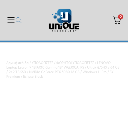
0
Αρχική σελίδα
/
ΥΠΟΛΟΓΙΣΤΕΣ
/
ΦΟΡΗΤΟΙ ΥΠΟΛΟΓΙΣΤΕΣ
/ LENOVO
Laptop Legion 9 18IAX10 Gaming 18″ WQUXGA IPS / Ultra9-275HX / 64 GB
/ 2x 2 TB SSD / NVIDIA GeForce RTX 5080 16 GB / Windows 11 Pro / 3Y
Premium / Eclipse Black