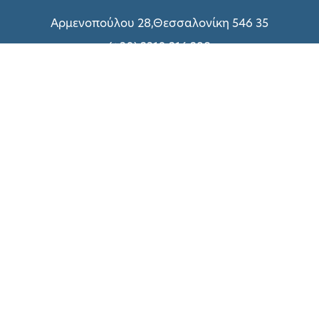
Αρμενοπούλου 28,Θεσσαλονίκη 546 35
(+30) 2310 216 298
(+30) 2310 214 800
(+30) 2310 216 299
Δευτέρα – Παρασκευή: 09:00 – 18:00
Σάββατο:
Δείτε εδώ
Σχετικά με UNIQUE
Τεχνικές Υπηρεσίες
Πολιτική Απορρήτου
Όροι χρήσης
Τρόποι Πληρωμής
Επικοινωνήστε μαζί μας
Συνεργασία με ΑΠΘ