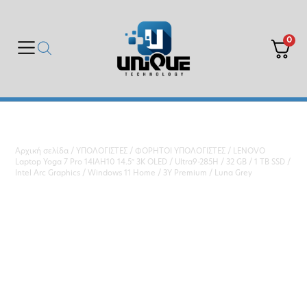
0
Αρχική σελίδα
/
ΥΠΟΛΟΓΙΣΤΕΣ
/
ΦΟΡΗΤΟΙ ΥΠΟΛΟΓΙΣΤΕΣ
/ LENOVO
Laptop Yoga 7 Pro 14IAH10 14.5″ 3K OLED / Ultra9-285H / 32 GB / 1 TB SSD /
Intel Arc Graphics / Windows 11 Home / 3Y Premium / Luna Grey