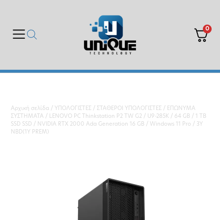
0
Αρχική σελίδα
/
ΥΠΟΛΟΓΙΣΤΕΣ
/
ΣΤΑΘΕΡΟΙ ΥΠΟΛΟΓΙΣΤΕΣ
/
ΕΠΩΝΥΜΑ
ΣΥΣΤΗΜΑΤΑ
/ LENOVO PC Thinkstation P2 TW G2 / U9-285K / 64 GB / 1 TB
SSD SSD / NVIDIA RTX 2000 Ada Generation 16 GB / Windows 11 Pro / 3Y
NBD(1Y PREM)