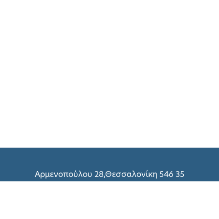
Αρμενοπούλου 28,Θεσσαλονίκη 546 35
(+30) 2310 216 298
(+30) 2310 214 800