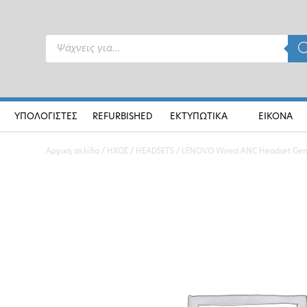
Products
search
ΥΠΟΛΟΓΙΣΤΕΣ
REFURBISHED
ΕΚΤΥΠΩΤΙΚΑ
ΕΙΚΟΝΑ
Αρχική σελίδα
/
ΗΧΟΣ
/
HEADSETS
/ LENOVO Wired ANC Headset Gen