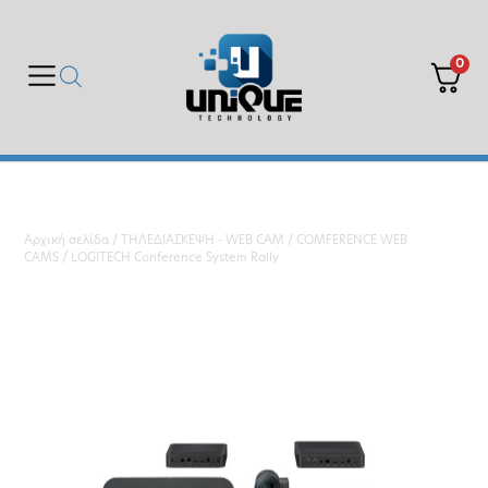
0
Αρχική σελίδα
/
ΤΗΛΕΔΙΑΣΚΕΨΗ - WEB CAM
/
COMFERENCE WEB
CAMS
/ LOGITECH Conference System Rally