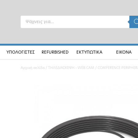
Products
search
ΥΠΟΛΟΓΙΣΤΕΣ
REFURBISHED
ΕΚΤΥΠΩΤΙΚΑ
ΕΙΚΟΝΑ
Αρχική σελίδα
/
ΤΗΛΕΔΙΑΣΚΕΨΗ - WEB CAM
/
COMFERENCE PERIPHER