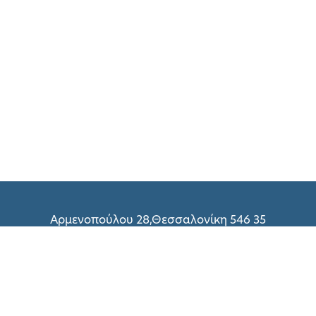
Αρμενοπούλου 28,Θεσσαλονίκη 546 35
(+30) 2310 216 298
(+30) 2310 214 800
(+30) 2310 216 299
Δευτέρα – Παρασκευή: 09:00 – 18:00