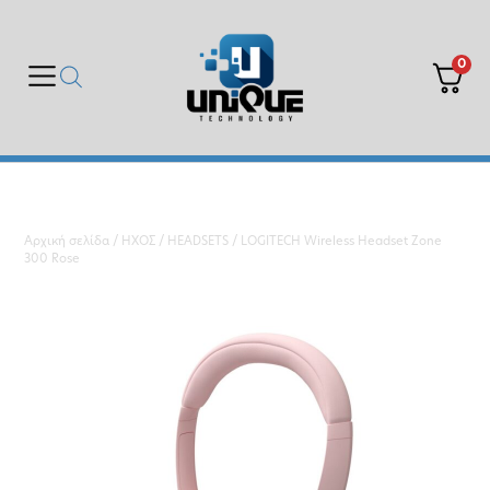
0
Αρχική σελίδα
/
ΗΧΟΣ
/
HEADSETS
/ LOGITECH Wireless Headset Zone
300 Rose