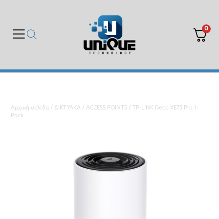
0
Αρχική σελίδα
/
ΔΙΚΤΥΑΚΑ
/
ACCESS POINTS
/ TP-LINK Deco XE75 Pro 1-
Pack