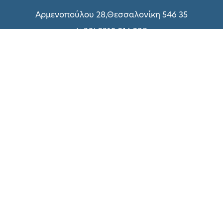
Αρμενοπούλου 28,Θεσσαλονίκη 546 35
(+30) 2310 216 298
(+30) 2310 214 800
(+30) 2310 216 299
Δευτέρα – Παρασκευή: 09:00 – 18:00
Σάββατο:
Δείτε εδώ
Σχετικά με UNIQUE
Τεχνικές Υπηρεσίες
Πολιτική Απορρήτου
Όροι χρήσης
Τρόποι Πληρωμής
Επικοινωνήστε μαζί μας
Συνεργασία με ΑΠΘ