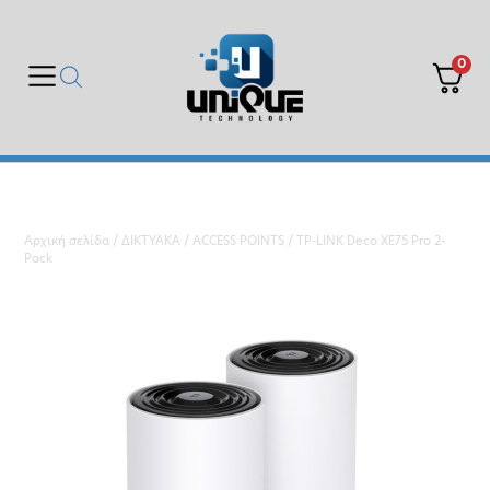
0
Αρχική σελίδα
/
ΔΙΚΤΥΑΚΑ
/
ACCESS POINTS
/ TP-LINK Deco XE75 Pro 2-
Pack