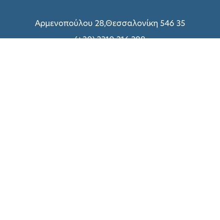
Αρμενοπούλου 28,Θεσσαλονίκη 546 35
(+30) 2310 216 298
(+30) 2310 214 800
(+30) 2310 216 299
Δευτέρα – Παρασκευή: 09:00 – 18:00
Σάββατο:
Δείτε εδώ
Σχετικά με UNIQUE
Τεχνικές Υπηρεσίες
Πολιτική Απορρήτου
Όροι χρήσης
Τρόποι Πληρωμής
Επικοινωνήστε μαζί μας