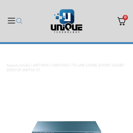
0
Αρχική σελίδα
/
ΔΙΚΤΥΑΚΑ
/
SWITCHES
/ TP-LINK LS108G 8-PORT GIGABIT
DESKTOP SWITCH ST