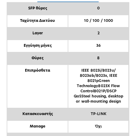
SFP θύρες
0
Ταχύτητα Δικτύου
10 / 100 / 1000
Layer
2
Εγγύηση μήνες
36
Θύρες
8
Επιπρόσθετα
IEEE 8023i/8023u/
8023ab/8023x, IEEE
8021pGreen
Technology8023X Flow
Control8021P/DSCP
QoSSteel housing, desktop
or wall-mounting design
Κατασκευαστής
TP-LINK
Manage
Όχι