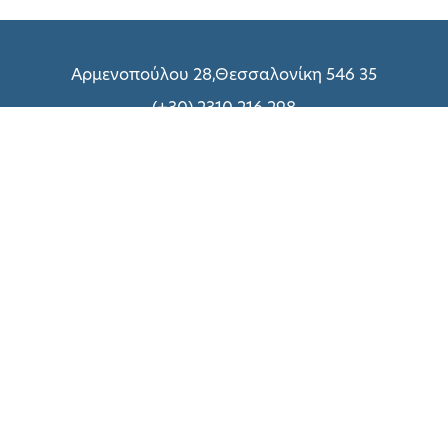
Αρμενοπούλου 28,Θεσσαλονίκη 546 35
(+30) 2310 216 298
(+30) 2310 214 800
(+30) 2310 216 299
Δευτέρα – Παρασκευή: 09:00 – 18:00
Σάββατο:
Δείτε εδώ
Σχετικά με UNIQUE
Τεχνικές Υπηρεσίες
Πολιτική Απορρήτου
Όροι χρήσης
Τρόποι Πληρωμής