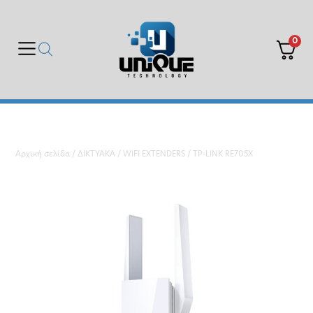
0
Αρχική σελίδα
/
ΔΙΚΤΥΑΚΑ
/
WIFI EXTENDERS
/ TP-LINK RE705X