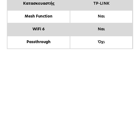
Κατασκευαστής
TP-LINK
Mesh Function
Ναι
WiFi 6
Ναι
Passthrough
Όχι