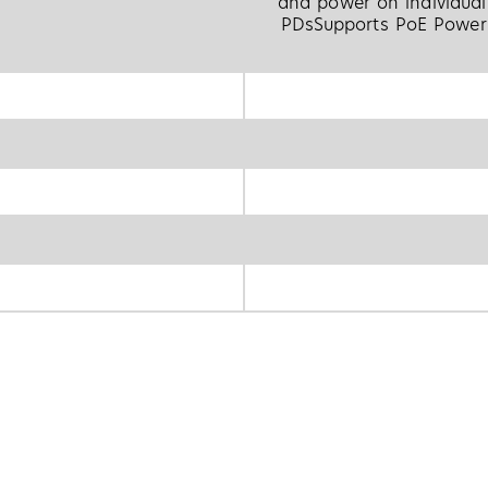
and power on individual
PDsSupports PoE Power 