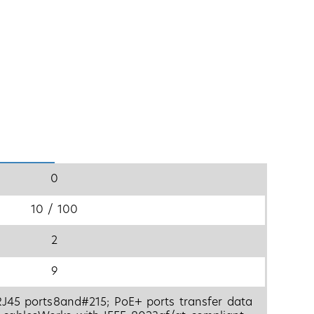
0
10 / 100
2
9
J45 ports8and#215; PoE+ ports transfer data