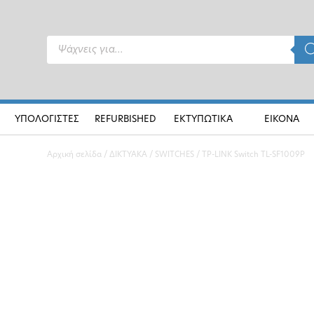
Products
search
ΥΠΟΛΟΓΙΣΤΕΣ
REFURBISHED
ΕΚΤΥΠΩΤΙΚΑ
ΕΙΚΟΝΑ
Αρχική σελίδα
/
ΔΙΚΤΥΑΚΑ
/
SWITCHES
/ TP-LINK Switch TL-SF1009P