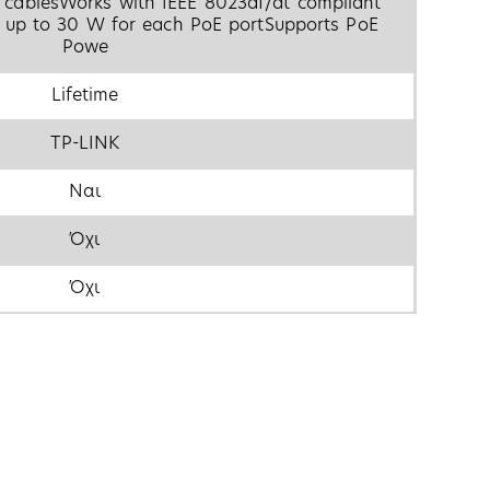
 cablesWorks with IEEE 8023af/at compliant
up to 30 W for each PoE portSupports PoE
Powe
Lifetime
TP-LINK
Ναι
Όχι
Όχι