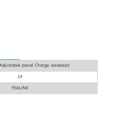
Adjustable panel Charge wirelessly
24
YEALINK