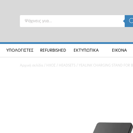
Products
search
ΥΠΟΛΟΓΙΣΤΕΣ
REFURBISHED
ΕΚΤΥΠΩΤΙΚΑ
ΕΙΚΟΝΑ
Αρχική σελίδα
/
ΗΧΟΣ
/
HEADSETS
/ YEALINK CHARGING STAND FOR 