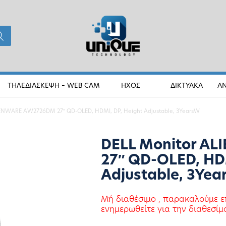
ΤΗΛΕΔΙΑΣΚΕΨΗ – WEB CAM
ΗΧΟΣ
ΔΙΚΤΥΑΚΑ
Α
IENWARE AW2726DM 27″ QD-OLED, HDMI, DP, Height Adjustable, 3YearsW
DELL Monitor A
27″ QD-OLED, HDM
Adjustable, 3Ye
Μή διαθέσιμο , παρακαλούμε ε
ενημερωθείτε για την διαθεσίμ