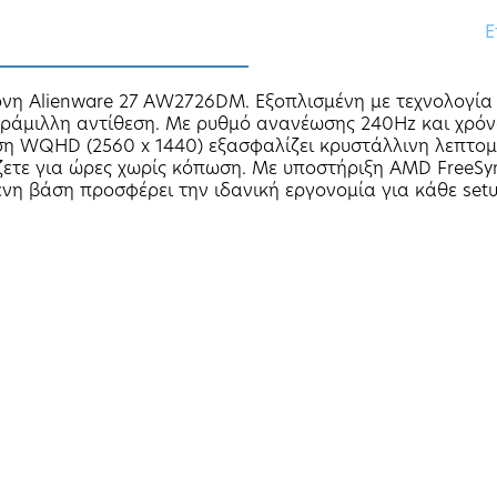
Ε
θόνη Alienware 27 AW2726DM. Εξοπλισμένη με τεχνολογί
ράμιλλη αντίθεση. Με ρυθμό ανανέωσης 240Hz και χρόν
 WQHD (2560 x 1440) εξασφαλίζει κρυστάλλινη λεπτομέρ
ζετε για ώρες χωρίς κόπωση. Με υποστήριξη AMD FreeSyn
νη βάση προσφέρει την ιδανική εργονομία για κάθε setu