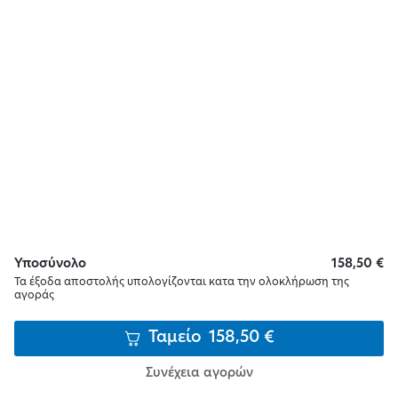
Υποσύνολο
158,50
€
Τα έξοδα αποστολής υπολογίζονται κατα την ολοκλήρωση της
αγοράς
Αρμενοπούλου 28,Θεσσαλονίκη 546 35
Ταμείο
158,50
€
(+30) 2310 216 298
Συνέχεια αγορών
(+30) 2310 214 800