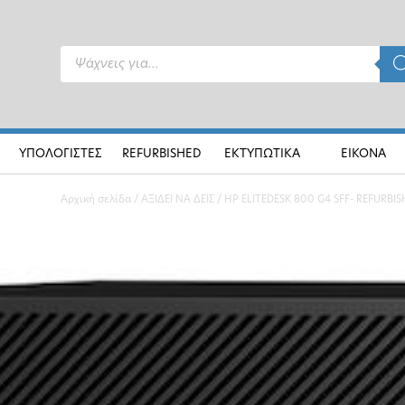
Products
search
ΥΠΟΛΟΓΙΣΤΕΣ
REFURBISHED
ΕΚΤΥΠΩΤΙΚΑ
ΕΙΚΟΝΑ
Αρχική σελίδα
/
ΑΞΙΔΕΙ ΝΑ ΔΕΙΣ
/ HP ELITEDESK 800 G4 SFF- REFURBI