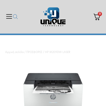
0
Αρχική σελίδα
/
ΠΡΟΣΦΟΡΕΣ
/ HP M209DW LASER