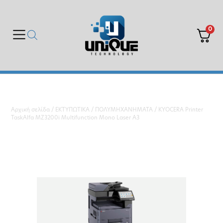
0
Αρχική σελίδα
/
ΕΚΤΥΠΩΤΙΚΑ
/
ΠΟΛΥΜΗΧΑΝΗΜΑΤΑ
/ KYOCERA Printer
TaskAlfa MZ3200i Multifunction Mono Laser A3