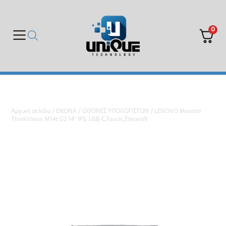
0
Αρχική σελίδα
/
ΕΙΚΟΝΑ
/
ΟΘΟΝΕΣ ΥΠΟΛΟΓΙΣΤΩΝ
/ LENOVO Monitor
ThinkVision M14t G2 14″ IPS, USB-C,Touch,3YearsW