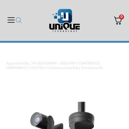
0
Αρχική σελίδα
/
ΤΗΛΕΔΙΑΣΚΕΨΗ - WEB CAM
/
COMFERENCE
PERIPHERALS
/ LOGITECH ConferenceCam Rally Streamline Kit