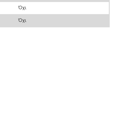
Όχι
Όχι