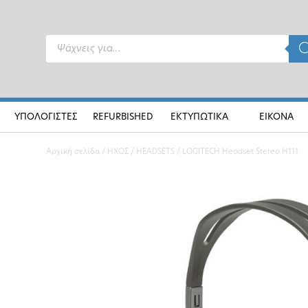
Products
search
ΥΠΟΛΟΓΙΣΤΕΣ
REFURBISHED
ΕΚΤΥΠΩΤΙΚΑ
ΕΙΚΟΝΑ
Αρχική σελίδα
/
ΗΧΟΣ
/
HEADSETS
/ LOGITECH Headset Stereo H111