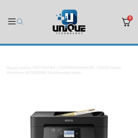
0
Αρχική σελίδα
/
ΕΚΤΥΠΩΤΙΚΑ
/
ΠΟΛΥΜΗΧΑΝΗΜΑΤΑ
/ EPSON Printer
Workforce WF3820DWF Multifunction Inkjet