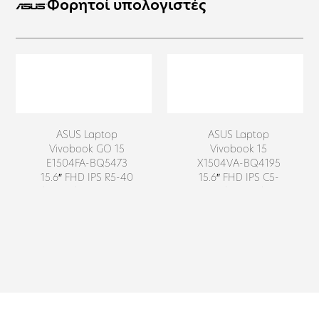
Φορητοί υπολογιστές
558,00
€
574,00
€
ASUS Laptop
ASUS Laptop
Vivobook GO 15
Vivobook 15
E1504FA-BQ5473
X1504VA-BQ4195
15.6″ FHD IPS R5-40
15.6″ FHD IPS C5-
/ 8 GB / 256 GB SSD
120U / 16 GB / 512
NVMe PCIe 3.0 / No
GB SSD NVMe PCIe
OS / 2Y / Mixed
4.0 / NoOS / 2Y /
Black
Cool Silver