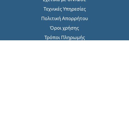
Τεχνικές Υπηρεσίες
Πολιτική Απορρήτου
Όροι χρήσης
Τρόποι Πληρωμής
Επικοινωνήστε μαζί μας
Συνεργασία με ΑΠΘ
© 2026. Another project by
adrenalize.gr