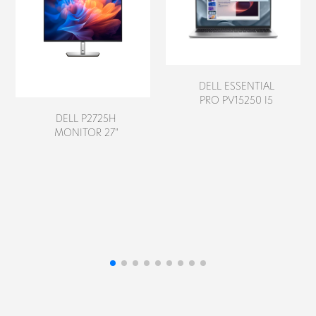
715,00
€
188,00
€
DELL ESSENTIAL
PRO PV15250 I5
DELL P2725H
MONITOR 27"