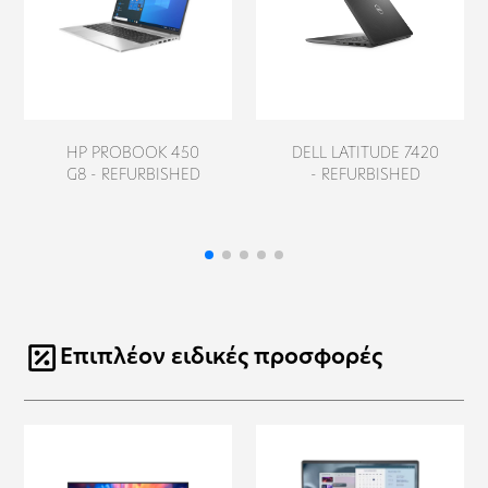
420,00
€
400,00
€
HP PROBOOK 450
DELL LATITUDE 7420
G8 - REFURBISHED
- REFURBISHED
Επιπλέον ειδικές προσφορές